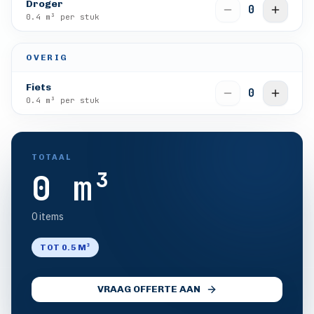
Droger
0
0.4
m³ per stuk
OVERIG
Fiets
0
0.4
m³ per stuk
TOTAAL
0
m³
0
items
TOT 0.5 M³
VRAAG OFFERTE AAN