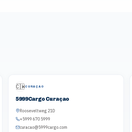
🇨🇼
CURAÇAO
5999Cargo Curaçao
Rooseveltweg 21D
+5999 670 5999
curacao@5999cargo.com