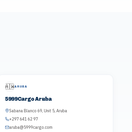
🇦🇼
ARUBA
5999Cargo Aruba
Sabana Blanco 69, Unit 5, Aruba
+297 641 62 97
aruba@5999cargo.com