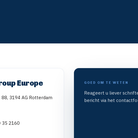
roup Europe
GOED OM TE WETEN
Reageert u liever schrift
 88, 3194 AG Rotterdam
bericht via het contactfo
 35 2160