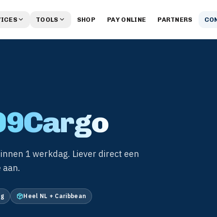
VICES
TOOLS
SHOP
PAY ONLINE
PARTNERS
CO
99Cargo
innen 1 werkdag. Liever direct een
 aan.
ag
Heel NL + Caribbean