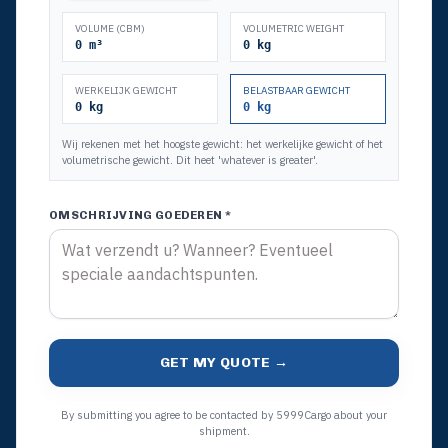
VOLUME (CBM)
VOLUMETRIC WEIGHT
0
m³
0
kg
WERKELIJK GEWICHT
BELASTBAAR GEWICHT
0
kg
0
kg
Wij rekenen met het hoogste gewicht: het werkelijke gewicht of het
volumetrische gewicht. Dit heet 'whatever is greater'.
OMSCHRIJVING GOEDEREN *
GET MY QUOTE →
By submitting you agree to be contacted by 5999Cargo about your
shipment.