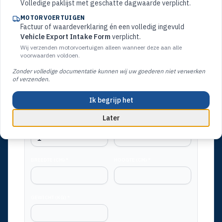
Volledige paklijst met geschatte dagwaarde verplicht.
MOTORVOERTUIGEN
DESTINATION
*
Factuur of waardeverklaring én een volledig ingevuld
Vehicle Export Intake Form
verplicht.
Wij verzenden motorvoertuigen alleen wanneer deze aan alle
voorwaarden voldoen.
TYPE ZENDING *
Zonder volledige documentatie kunnen wij uw goederen niet verwerken
Kies type zending
of verzenden.
Ik begrijp het
AFMETINGEN & GEWICHT * (VERPLICHT)
Later
AANTAL *
LENGTE (CM) *
BREEDTE (CM) *
HOOGTE (CM) *
GEWICHT (KG) *