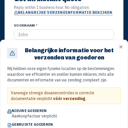
Reply within 1 business hour. No obligation.
BELANGRIJKE VERZENDINFORMATIE BEKIJKEN
VOORNAAM
*
ACHTERNAAM
*
Documentatie- en douanevereisten voor uw zending naar Curaçao.
Belangrijke informatie voor het
Clo
verzenden van goederen
Wij hebben onze eigen fysieke locaties op de bestemmingen
EMAIL
*
waardoor we efficiënter en sneller kunnen inklaren, mits alle
documenten en informatie van uw zending compleet zijn.
Vanwege strenge douanecontroles is correcte
PHONE
*
documentatie verplicht
vóór verzending
.
NIEUWE GOEDEREN
Aankoopfactuur verplicht.
SERVICE
*
GEBRUIKTE GOEDEREN
Sea Freight